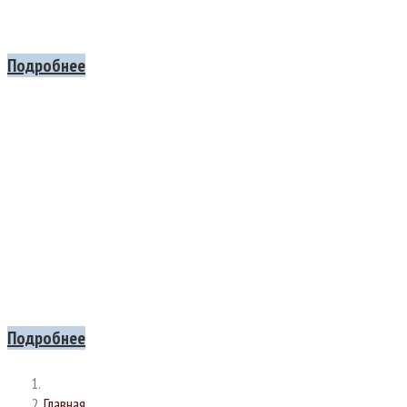
УСПЕВАЙ ЗАПИСАТЬСЯ!
Подробнее
Все на
МАСЛЕННИЦУ
Приглашаем вас на шумное и вкусное празднование Масленицы!
Ждем всех, кто хочет проводить зиму с песнями,
плясками, веселыми играми и, конечно, с душистыми блинами!
21 ФЕВРАЛЯ с 13:00 до 16:00
Подробнее
Главная