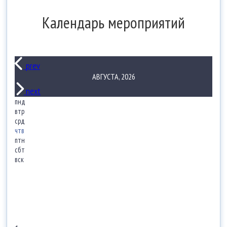
Календарь мероприятий
prev
АВГУСТА, 2026
next
пнд
втр
срд
чтв
птн
сбт
вск