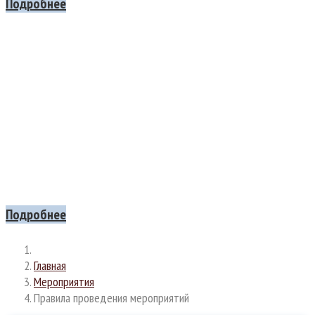
Подробнее
Все на
МАСЛЕННИЦУ
Приглашаем вас на шумное и вкусное празднование Масленицы!
Ждем всех, кто хочет проводить зиму с песнями,
плясками, веселыми играми и, конечно, с душистыми блинами!
21 ФЕВРАЛЯ с 13:00 до 16:00
Подробнее
Главная
Мероприятия
Правила проведения мероприятий