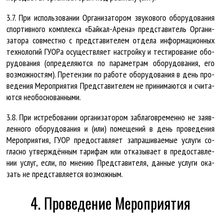
3.7. При ис­поль­зо­ва­нии Ор­га­ни­за­то­ром зву­ко­во­го обо­ру­до­ва­ния
спор­тив­но­го ком­плек­са «Бай­кал-Аре­на» пред­ста­ви­тель Ор­га­ни­
за­то­ра со­вмест­но с пред­ста­ви­те­лем от­де­ла ин­фор­ма­ци­он­ных
тех­но­ло­гий ГУ­О­Ра осу­щест­вля­ет на­строй­ку и тес­ти­ро­ва­ние обо­
ру­до­ва­ния (опре­де­ля­ют­ся по па­ра­мет­рам обо­ру­до­ва­ния, его
воз­мож­нос­тям). Пре­тен­зии по ра­бо­те обо­ру­до­ва­ния в день про­
ве­де­ния Ме­роп­ри­я­тия Пред­ста­ви­те­лем не при­ни­ма­ют­ся и счи­та­
ют­ся не­об­ос­но­ван­ны­ми.
3.8. При истре­бо­ва­нии ор­га­ни­за­то­ром за­бла­гов­ре­мен­но не за­яв­
лен­но­го обо­ру­до­ва­ния и (или) по­ме­ще­ний в день про­ве­де­ния
Ме­роп­ри­я­тия, ГУ­ОР предо­став­ля­ет за­пра­ши­ва­е­мые услу­ги со­
глас­но утверж­дён­ным та­ри­фам или от­ка­зы­ва­ет в предо­став­ле­
нии услуг, если, по мне­нию Пред­ста­ви­те­ля, дан­ные услу­ги ока­
зать не пред­став­ля­ет­ся воз­мож­ным.
4. Проведение Мероприятия