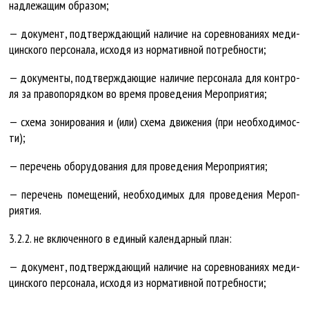
над­ле­жа­щим об­ра­зом;
— до­ку­мент, под­тверж­да­ю­щий на­ли­чие на со­рев­но­ва­ни­ях ме­ди­
цин­ско­го пер­со­на­ла, ис­хо­дя из нор­ма­тив­ной по­треб­нос­ти;
— до­ку­мен­ты, под­тверж­да­ю­щие на­ли­чие пер­со­на­ла для кон­тро­
ля за пра­во­по­ряд­ком во вре­мя про­ве­де­ния Ме­роп­ри­я­тия;
— схе­ма зо­ни­ро­ва­ния и (или) схе­ма дви­же­ния (при не­об­хо­ди­мос­
ти);
— пе­ре­чень обо­ру­до­ва­ния для про­ве­де­ния Ме­роп­ри­я­тия;
— пе­ре­чень по­ме­ще­ний, не­об­хо­ди­мых для про­ве­де­ния Ме­роп­
ри­я­тия.
3.2.2. не вклю­чен­но­го в еди­ный ка­лен­дар­ный план:
— до­ку­мент, под­тверж­да­ю­щий на­ли­чие на со­рев­но­ва­ни­ях ме­ди­
цин­ско­го пер­со­на­ла, ис­хо­дя из нор­ма­тив­ной по­треб­нос­ти;