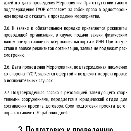
дней до да­ты про­ве­де­ния Ме­роп­ри­я­тия. При от­сут­ст­вии та­ко­го
под­тверж­де­ния ГУ­ОР остав­ля­ет за со­бой пра­во в од­нос­то­рон­
нем по­ряд­ке от­ка­зать в про­ве­де­нии ме­роп­ри­я­тия.
2.6. К за­яв­ке в обя­за­тель­ном по­ряд­ке при­ла­га­ют­ся рек­ви­зи­ты
про­во­дя­щей ор­га­ни­за­ции, в слу­чае по­да­чи за­яв­ки фи­зи­чес­ким
ли­цом предо­став­ля­ет­ся ксе­ро­ко­пия пас­пор­та и ИНН. При от­сут­
ст­вии в за­яв­ке рек­ви­зи­тов ор­га­ни­за­ции, за­яв­ка не под­ле­жит рас­
смот­ре­нию.
2.6. Да­та про­ве­де­ния Ме­роп­ри­я­тия, под­тверж­ден­ная пись­мен­но
со сто­ро­ны ГУ­ОР, яв­ля­ет­ся офер­той и под­ле­жит кор­рек­ти­ров­ке
в ис­клю­чи­тель­ных слу­ча­ях.
2.7. Под­тверж­ден­ная за­яв­ка с ре­зо­лю­ци­ей за­ве­ду­ю­ще­го спор­
тив­ны­ми со­ору­же­ни­я­ми, пе­ре­да­ет­ся в юри­ди­чес­кий от­дел для
со­став­ле­ния про­ек­та до­го­во­ра. Срок под­го­тов­ки про­ек­та до­го­
во­ра со­став­ля­ет 20 ра­бо­чих дней.
3. Подготовка к проведению