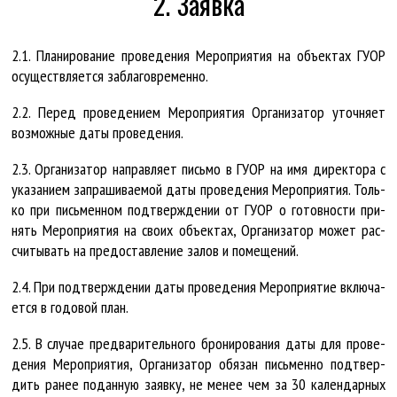
2. Заявка
2.1. Пла­ни­ро­ва­ние про­ве­де­ния Ме­роп­ри­я­тия на объ­ек­тах ГУ­ОР
осу­щест­вля­ет­ся за­бла­гов­ре­мен­но.
2.2. Пе­ред про­ве­де­ни­ем Ме­роп­ри­я­тия Ор­га­ни­за­тор уточ­ня­ет
воз­мож­ные да­ты про­ве­де­ния.
2.3. Ор­га­ни­за­тор на­прав­ля­ет пись­мо в ГУ­ОР на имя ди­рек­то­ра с
ука­за­ни­ем за­пра­ши­ва­е­мой да­ты про­ве­де­ния Ме­роп­ри­я­тия. Толь­
ко при пись­мен­ном под­тверж­де­нии от ГУ­ОР о го­тов­нос­ти при­
нять Ме­роп­ри­я­тия на сво­их объ­ек­тах, Ор­га­ни­за­тор мо­жет рас­
счи­ты­вать на предо­став­ле­ние за­лов и по­ме­ще­ний.
2.4. При под­тверж­де­нии да­ты про­ве­де­ния Ме­роп­ри­я­тие вклю­ча­
ет­ся в го­до­вой план.
2.5. В слу­чае пред­ва­ри­тель­но­го бро­ни­ро­ва­ния да­ты для про­ве­
де­ния Ме­роп­ри­я­тия, Ор­га­ни­за­тор обя­зан пись­мен­но под­твер­
дить ра­нее по­дан­ную за­яв­ку, не ме­нее чем за 30 ка­лен­дар­ных