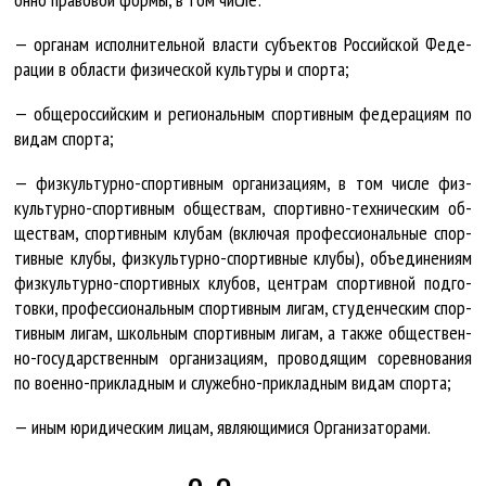
— ор­га­нам ис­пол­ни­тель­ной влас­ти субъ­ек­тов Рос­сий­ской Фе­де­
ра­ции в об­лас­ти фи­зи­чес­кой куль­ту­ры и спор­та;
— об­ще­рос­сий­ским и ре­гио­наль­ным спор­тив­ным фе­де­ра­ци­ям по
ви­дам спор­та;
— физ­куль­тур­но-спор­тив­ным ор­га­ни­за­ци­ям, в том чис­ле физ­
куль­тур­но-спор­тив­ным об­щест­вам, спор­тив­но-тех­ни­чес­ким об­
щест­вам, спор­тив­ным клу­бам (вклю­чая про­фес­си­о­наль­ные спор­
тив­ные клу­бы, физ­куль­тур­но-спор­тив­ные клу­бы), объ­еди­не­ни­ям
физ­куль­тур­но-спор­тив­ных клу­бов, цент­рам спор­тив­ной под­го­
тов­ки, про­фес­си­о­наль­ным спор­тив­ным ли­гам, сту­ден­чес­ким спор­
тив­ным ли­гам, школь­ным спор­тив­ным ли­гам, а так­же об­щест­вен­
но-го­су­дар­ст­вен­ным ор­га­ни­за­ци­ям, про­во­дя­щим со­рев­но­ва­ния
по во­ен­но-при­клад­ным и слу­жеб­но-при­клад­ным ви­дам спор­та;
— иным юри­ди­чес­ким ли­цам, яв­ля­ю­щи­ми­ся Ор­га­ни­за­то­ра­ми.