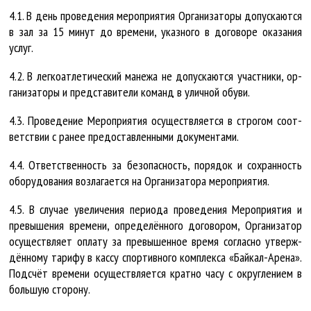
4.1. В день про­ве­де­ния ме­роп­ри­я­тия Ор­га­ни­за­то­ры до­пус­ка­ют­ся
в зал за 15 ми­нут до вре­ме­ни, указ­но­го в до­го­во­ре ока­за­ния
услуг.
4.2. В лег­ко­ат­ле­ти­чес­кий ма­не­жа не до­пус­ка­ют­ся участ­ни­ки, ор­
га­ни­за­то­ры и пред­ста­ви­те­ли ко­манд в улич­ной обу­ви.
4.3. Про­ве­де­ние Ме­роп­ри­я­тия осу­щест­вля­ет­ся в стро­гом со­от­
вет­ст­вии с ра­нее предо­став­лен­ны­ми до­ку­мен­та­ми.
4.4. От­вет­ст­вен­ность за без­опас­ность, по­ря­док и со­хран­ность
обо­ру­до­ва­ния воз­ла­га­ет­ся на Ор­га­ни­за­то­ра ме­роп­ри­я­тия.
4.5. В слу­чае уве­ли­че­ния пе­ри­о­да про­ве­де­ния Ме­роп­ри­я­тия и
пре­вы­ше­ния вре­ме­ни, опре­де­лён­но­го до­го­во­ром, Ор­га­ни­за­тор
осу­щест­вля­ет опла­ту за пре­вы­шен­ное вре­мя со­глас­но утверж­
дён­но­му та­ри­фу в кас­су спор­тив­но­го ком­плек­са «Бай­кал-Аре­на».
Под­счёт вре­ме­ни осу­щест­вля­ет­ся крат­но ча­су с округ­ле­ни­ем в
боль­шую сто­ро­ну.