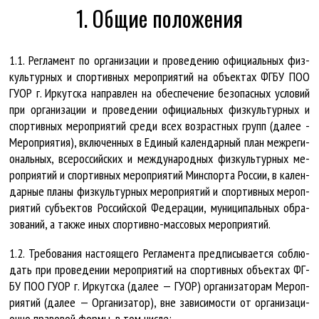
1. Общие положения
1.1. Рег­ла­мент по ор­га­ни­за­ции и про­ве­де­нию офи­ци­аль­ных физ­
куль­тур­ных и спор­тив­ных ме­роп­ри­я­тий на объ­ек­тах ФГ­БУ ПОО
ГУ­ОР г. Ир­кут­ска на­прав­лен на обес­пе­че­ние без­опас­ных усло­вий
при ор­га­ни­за­ции и про­ве­де­нии офи­ци­аль­ных физ­куль­тур­ных и
спор­тив­ных ме­роп­ри­я­тий сре­ди всех воз­раст­ных групп (да­лее -
Ме­роп­ри­я­тия), вклю­чен­ных в Еди­ный ка­лен­дар­ный план меж­ре­ги­
о­наль­ных, все­рос­сий­ских и меж­ду­на­род­ных физ­куль­тур­ных ме­
роп­ри­я­тий и спор­тив­ных ме­роп­ри­я­тий Мин­спор­та Рос­сии, в ка­лен­
дар­ные пла­ны физ­куль­тур­ных ме­роп­ри­я­тий и спор­тив­ных ме­роп­
ри­я­тий субъ­ек­тов Рос­сий­ской Фе­де­ра­ции, му­ни­ци­паль­ных об­ра­
зо­ва­ний, а так­же иных спор­тив­но-мас­со­вых ме­роп­ри­я­тий.
1.2. Тре­бо­ва­ния на­сто­я­ще­го Рег­ла­мен­та пред­пи­сы­ва­ет­ся со­блю­
дать при про­ве­де­нии ме­роп­ри­я­тий на спор­тив­ных объ­ек­тах ФГ­
БУ ПОО ГУ­ОР г. Ир­кут­ска (да­лее — ГУ­ОР) ор­га­ни­за­то­рам Ме­роп­
ри­я­тий (да­лее — Ор­га­ни­за­тор), вне за­ви­си­мос­ти от ор­га­ни­за­ци­
он­но пра­во­вой фор­мы, в том чис­ле: