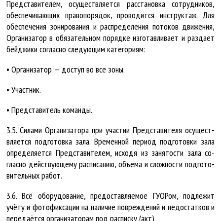
Пред­ста­ви­те­лем, осу­щест­вля­ет­ся рас­ста­нов­ка со­труд­ни­ков,
обес­пе­чи­ва­ю­щих пра­во­по­ря­док, про­во­дит­ся ин­струк­таж. Для
обес­пе­че­ния зо­ни­ро­ва­ния и рас­пре­де­ле­ния по­то­ков дви­же­ния,
Ор­га­ни­за­тор в обя­за­тель­ном по­ряд­ке из­го­тав­ли­ва­ет и раз­да­ет
бейд­жи­ки со­глас­но сле­ду­ю­щим ка­те­го­ри­ям:
• Ор­га­ни­за­тор — до­ступ во все зо­ны.
• Участник.
• Представитель команды.
3.5. Си­ла­ми Ор­га­ни­за­то­ра при учас­тии Пред­ста­ви­те­ля осу­щест­
вля­ет­ся под­го­тов­ка за­ла. Вре­мен­ной пе­ри­од под­го­тов­ки за­ла
опре­де­ля­ет­ся Пред­ста­ви­те­лем, ис­хо­дя из за­ня­тос­ти за­ла со­
глас­но дейст­ву­ю­ще­му рас­пи­са­нию, объ­ема и слож­нос­ти под­го­то­
ви­тель­ных ра­бот.
3.6. Всё обо­ру­до­ва­ние, предо­став­ля­е­мое ГУ­О­Ром, под­ле­жит
учёту и фо­то­фик­са­ции на на­ли­чие по­вреж­де­ний и не­до­стат­ков и
пе­ре­да­ёт­ся ор­га­ни­за­то­рам под рас­пис­ку (акт).