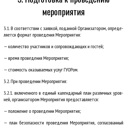
мероприятия
3.1. В со­от­вет­ст­вии с за­яв­кой, по­дан­ной Ор­га­ни­за­то­ром, опре­де­
ля­ет­ся фор­мат про­ве­де­ния Ме­роп­ри­я­тия:
— ко­ли­чест­во участ­ни­ков и со­про­вож­да­ю­щих и гос­тей;
— вре­мя про­ве­де­ния Ме­роп­ри­я­тия;
— сто­и­мость ока­зы­ва­е­мых услуг ГУ­О­Ром.
3.2. При про­ве­де­нии Ме­роп­ри­я­тия:
3.2.1. вклю­чен­но­го в еди­ный ка­лен­дар­ный план раз­лич­ных уров­
ней, ор­га­ни­за­то­ром Ме­роп­ри­я­тия предо­став­ля­ет­ся:
— по­ло­же­ние о про­ве­де­нии Ме­роп­ри­я­тия;
— план без­опас­нос­ти про­ве­де­ния Ме­роп­ри­я­тия, со­гла­со­ван­ный