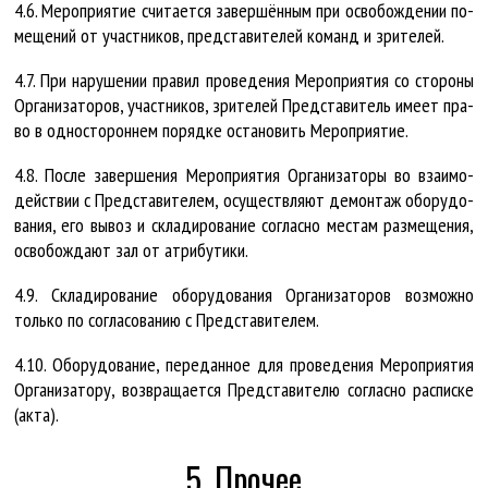
4.6. Ме­роп­ри­я­тие счи­та­ет­ся за­вер­шён­ным при осво­бож­де­нии по­
ме­ще­ний от участ­ни­ков, пред­ста­ви­те­лей ко­манд и зри­те­лей.
4.7. При на­ру­ше­нии пра­вил про­ве­де­ния Ме­роп­ри­я­тия со сто­ро­ны
Ор­га­ни­за­то­ров, участ­ни­ков, зри­те­лей Пред­ста­ви­тель име­ет пра­
во в од­нос­то­рон­нем по­ряд­ке оста­но­вить Ме­роп­ри­я­тие.
4.8. Пос­ле за­вер­ше­ния Ме­роп­ри­я­тия Ор­га­ни­за­то­ры во вза­и­мо­
дейст­вии с Пред­ста­ви­те­лем, осу­щест­вля­ют де­мон­таж обо­ру­до­
ва­ния, его вы­воз и скла­ди­ро­ва­ние со­глас­но мес­там раз­ме­ще­ния,
осво­бож­да­ют зал от ат­ри­бу­ти­ки.
4.9. Скла­ди­ро­ва­ние обо­ру­до­ва­ния Ор­га­ни­за­то­ров воз­мож­но
толь­ко по со­гла­со­ва­нию с Пред­ста­ви­те­лем.
4.10. Обо­ру­до­ва­ние, пе­ре­дан­ное для про­ве­де­ния Ме­роп­ри­я­тия
Ор­га­ни­за­то­ру, воз­вра­ща­ет­ся Пред­ста­ви­те­лю со­глас­но рас­пис­ке
(ак­та).
5. Прочее