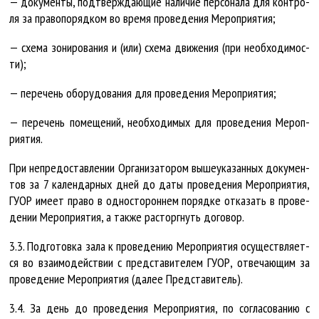
— до­ку­мен­ты, под­тверж­да­ю­щие на­ли­чие пер­со­на­ла для кон­тро­
ля за пра­во­по­ряд­ком во вре­мя про­ве­де­ния Ме­роп­ри­я­тия;
— схе­ма зо­ни­ро­ва­ния и (или) схе­ма дви­же­ния (при не­об­хо­ди­мос­
ти);
— пе­ре­чень обо­ру­до­ва­ния для про­ве­де­ния Ме­роп­ри­я­тия;
— пе­ре­чень по­ме­ще­ний, не­об­хо­ди­мых для про­ве­де­ния Ме­роп­
ри­я­тия.
При не­предос­тав­ле­нии Ор­га­ни­за­то­ром вы­ше­ука­зан­ных до­ку­мен­
тов за 7 ка­лен­дар­ных дней до да­ты про­ве­де­ния Ме­роп­ри­я­тия,
ГУ­ОР име­ет пра­во в од­нос­то­рон­нем по­ряд­ке от­ка­зать в про­ве­
де­нии Ме­роп­ри­я­тия, а так­же рас­торг­нуть до­го­вор.
3.3. Под­го­тов­ка за­ла к про­ве­де­нию Ме­роп­ри­я­тия осу­щест­вля­ет­
ся во вза­и­мо­дейст­вии с пред­ста­ви­те­лем ГУ­ОР, отве­ча­ю­щим за
про­ве­де­ние Ме­роп­ри­я­тия (да­лее Пред­ста­ви­тель).
3.4. За день до про­ве­де­ния Ме­роп­ри­я­тия, по со­гла­со­ва­нию с