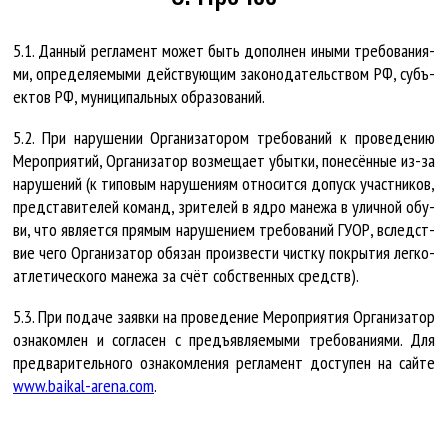
5.1. Дан­ный рег­ла­мент мо­жет быть до­пол­нен ины­ми тре­бо­ва­ни­я­
ми, опре­де­ля­е­мы­ми дейст­ву­ю­щим за­ко­но­да­тельст­вом РФ, субъ­
ек­тов РФ, му­ни­ци­паль­ных об­ра­зо­ва­ний.
5.2. При на­ру­ше­нии Ор­га­ни­за­то­ром тре­бо­ва­ний к про­ве­де­нию
Ме­роп­ри­я­тий, Ор­га­ни­за­тор воз­ме­ща­ет убыт­ки, по­не­сён­ные из-за
на­ру­ше­ний (к ти­по­вым на­ру­ше­ни­ям от­но­сит­ся до­пуск участ­ни­ков,
пред­ста­ви­те­лей ко­манд, зри­те­лей в яд­ро ма­не­жа в улич­ной обу­
ви, что яв­ля­ет­ся пря­мым на­ру­ше­ни­ем тре­бо­ва­ний ГУ­ОР, вследст­
вие че­го Ор­га­ни­за­тор обя­зан про­из­вес­ти чист­ку по­кры­тия лег­ко­
ат­ле­ти­чес­ко­го ма­не­жа за счёт собст­вен­ных средств).
5.3. При по­да­че за­яв­ки на про­ве­де­ние Ме­роп­ри­я­тия Ор­га­ни­за­тор
озна­ком­лен и со­гла­сен с предъ­яв­ля­е­мы­ми тре­бо­ва­ни­я­ми. Для
пред­ва­ри­тель­но­го озна­ком­ле­ния рег­ла­мент до­сту­пен на сай­те
www.baikal-arena.com
.